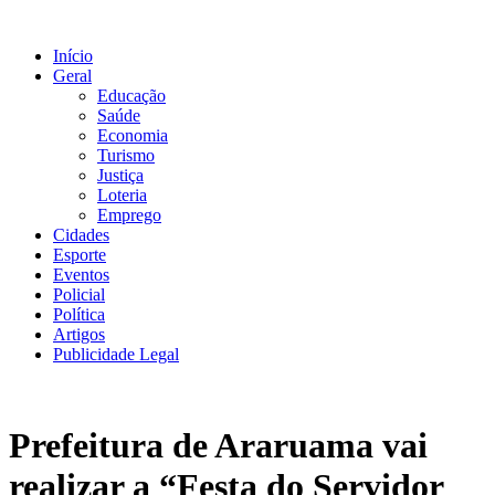
Ir
para
Início
o
Geral
conteúdo
Educação
Saúde
Economia
Turismo
Justiça
Loteria
Emprego
Cidades
Esporte
Eventos
Policial
Política
Artigos
Publicidade Legal
Prefeitura de Araruama vai
realizar a “Festa do Servidor