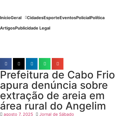
Início
Geral
Cidades
Esporte
Eventos
Policial
Política
Artigos
Publicidade Legal
Prefeitura de Cabo Frio
apura denúncia sobre
extração de areia em
área rural do Angelim
agosto 7, 2025
Jornal de Sábado