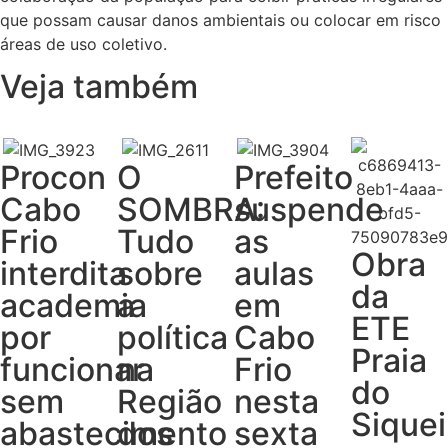
que possam causar danos ambientais ou colocar em risco
áreas de uso coletivo.
Veja também
Procon
O
Prefeito
Cabo
SOMBRA:
suspende
Frio
Tudo
as
Obra
interdita
sobre
aulas
da
academia
a
em
ETE
por
política
Cabo
Praia
funcionar
na
Frio
do
sem
Região
nesta
Siquei
abastecimento
dos
sexta