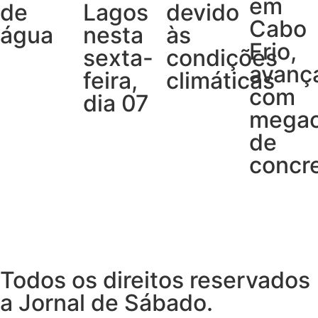
em
de
Lagos
devido
Cabo
água
nesta
às
Frio,
sexta-
condições
avanç
feira,
climáticas
com
dia 07
megao
de
concr
Todos os direitos reservados
a Jornal de Sábado.