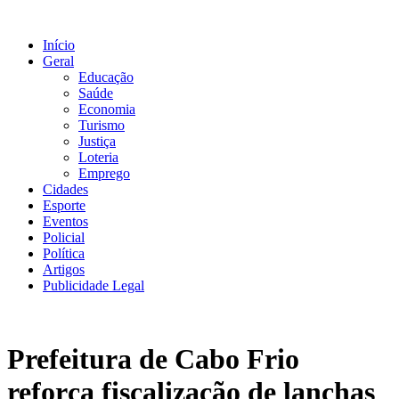
Ir
para
Início
o
Geral
conteúdo
Educação
Saúde
Economia
Turismo
Justiça
Loteria
Emprego
Cidades
Esporte
Eventos
Policial
Política
Artigos
Publicidade Legal
Prefeitura de Cabo Frio
reforça fiscalização de lanchas