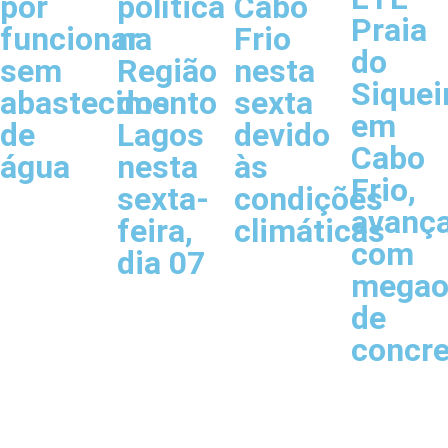
por
política
Cabo
Praia
funcionar
na
Frio
do
sem
Região
nesta
Siquei
abastecimento
dos
sexta
em
de
Lagos
devido
Cabo
água
nesta
às
Frio,
sexta-
condições
avanç
feira,
climáticas
com
dia 07
megao
de
concr