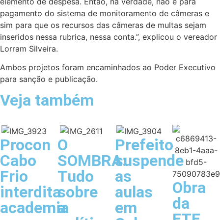
elemento de despesa. Então, na verdade, não é para
pagamento do sistema de monitoramento de câmeras e
sim para que os recursos das câmeras de multas sejam
inseridos nessa rubrica, nessa conta.”, explicou o vereador
Lorram Silveira.
Ambos projetos foram encaminhados ao Poder Executivo
para sanção e publicação.
Veja também
Procon
O
Prefeito
Cabo
SOMBRA:
suspende
Frio
Tudo
as
Obra
interdita
sobre
aulas
da
academia
a
em
ETE