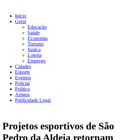
Ir
para
Início
o
Geral
conteúdo
Educação
Saúde
Economia
Turismo
Justiça
Loteria
Emprego
Cidades
Esporte
Eventos
Policial
Política
Artigos
Publicidade Legal
Projetos esportivos de São
Pedro da Aldeia retornam