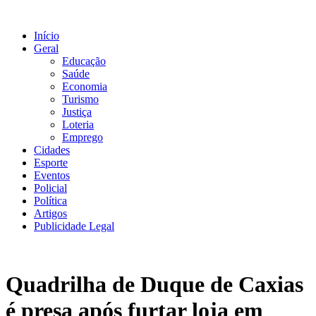
Ir
para
Início
o
Geral
conteúdo
Educação
Saúde
Economia
Turismo
Justiça
Loteria
Emprego
Cidades
Esporte
Eventos
Policial
Política
Artigos
Publicidade Legal
Quadrilha de Duque de Caxias
é presa após furtar loja em