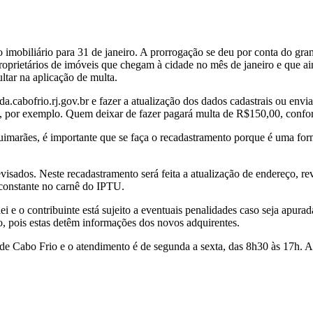
o imobiliário para 31 de janeiro. A prorrogação se deu por conta do gr
roprietários de imóveis que chegam à cidade no mês de janeiro e que a
ltar na aplicação de multa.
a.cabofrio.rj.gov.br e fazer a atualização dos dados cadastrais ou env
 por exemplo. Quem deixar de fazer pagará multa de R$150,00, confor
imarães, é importante que se faça o recadastramento porque é uma form
visados. Neste recadastramento será feita a atualização de endereço, r
 constante no carnê do IPTU.
ei e o contribuinte está sujeito a eventuais penalidades caso seja apur
o, pois estas detêm informações dos novos adquirentes.
de Cabo Frio e o atendimento é de segunda a sexta, das 8h30 às 17h. A