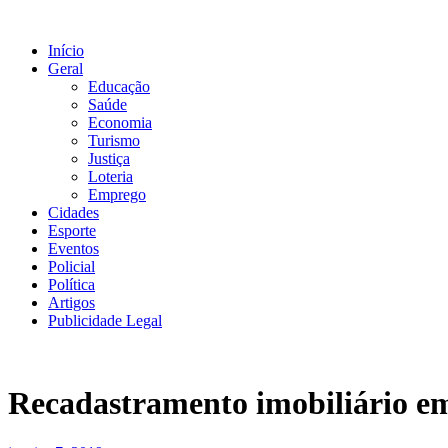
Ir
para
Início
o
Geral
conteúdo
Educação
Saúde
Economia
Turismo
Justiça
Loteria
Emprego
Cidades
Esporte
Eventos
Policial
Política
Artigos
Publicidade Legal
Recadastramento imobiliário em