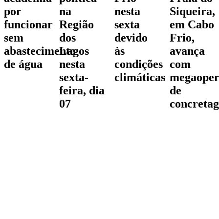
por
na
nesta
Siqueira,
funcionar
Região
sexta
em Cabo
sem
dos
devido
Frio,
abastecimento
Lagos
às
avança
de água
nesta
condições
com
sexta-
climáticas
megaoper
feira, dia
de
07
concreta