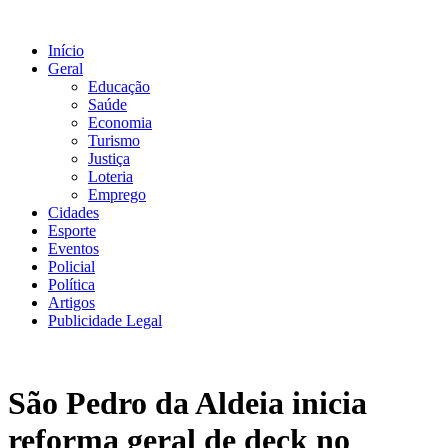
Ir
para
Início
o
Geral
conteúdo
Educação
Saúde
Economia
Turismo
Justiça
Loteria
Emprego
Cidades
Esporte
Eventos
Policial
Política
Artigos
Publicidade Legal
São Pedro da Aldeia inicia
reforma geral de deck no