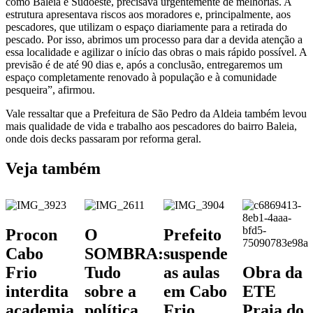
como Baleia e Sudoeste, precisava urgentemente de melhorias. A
estrutura apresentava riscos aos moradores e, principalmente, aos
pescadores, que utilizam o espaço diariamente para a retirada do
pescado. Por isso, abrimos um processo para dar a devida atenção a
essa localidade e agilizar o início das obras o mais rápido possível. A
previsão é de até 90 dias e, após a conclusão, entregaremos um
espaço completamente renovado à população e à comunidade
pesqueira”, afirmou.
Vale ressaltar que a Prefeitura de São Pedro da Aldeia também levou
mais qualidade de vida e trabalho aos pescadores do bairro Baleia,
onde dois decks passaram por reforma geral.
Veja também
Procon
O
Prefeito
Cabo
SOMBRA:
suspende
Frio
Tudo
as aulas
Obra da
interdita
sobre a
em Cabo
ETE
academia
política
Frio
Praia do