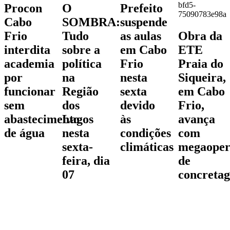
Procon
O
Prefeito
Cabo
SOMBRA:
suspende
Frio
Tudo
as aulas
Obra da
interdita
sobre a
em Cabo
ETE
academia
política
Frio
Praia do
por
na
nesta
Siqueira,
funcionar
Região
sexta
em Cabo
sem
dos
devido
Frio,
abastecimento
Lagos
às
avança
de água
nesta
condições
com
sexta-
climáticas
megaoper
feira, dia
de
07
concreta