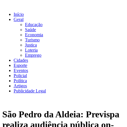
Ir
para
Início
o
Geral
conteúdo
Educação
Saúde
Economia
Turismo
Justiça
Loteria
Emprego
Cidades
Esporte
Eventos
Policial
Política
Artigos
Publicidade Legal
São Pedro da Aldeia: Previspa
realiza audiência pública on-