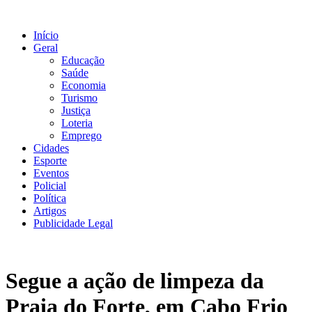
Ir
para
Início
o
Geral
conteúdo
Educação
Saúde
Economia
Turismo
Justiça
Loteria
Emprego
Cidades
Esporte
Eventos
Policial
Política
Artigos
Publicidade Legal
Segue a ação de limpeza da
Praia do Forte, em Cabo Frio