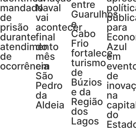
entre
mandado
Naval
políti
Guarulhos
de
vai
públic
e
prisão
acontecer
para
Cabo
durante
final
Econo
Frio
atendimento
do
Azul
fortalece
de
mês
em
turismo
ocorrência
em
event
de
São
de
Búzios
Pedro
inova
e da
da
na
Região
Aldeia
capita
dos
do
Lagos
Estad