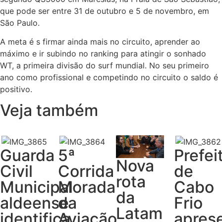
que pode ser entre 31 de outubro e 5 de novembro, em
São Paulo.
A meta é s firmar ainda mais no circuito, aprender ao
máximo e ir subindo no ranking para atingir o sonhado
WT, a primeira divisão do surf mundial. No seu primeiro
ano como profissional e competindo no circuito o saldo é
positivo.
Veja também
Guarda
5ª
Prefei
Nova
Civil
Corrida
de
rota
Municipal
Morada
Cabo
da
aldeense
da
Frio
Latam
identifica
Aviação
apres