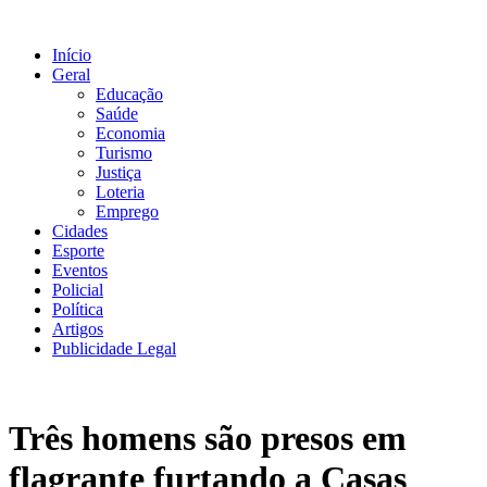
Ir
para
Início
o
Geral
conteúdo
Educação
Saúde
Economia
Turismo
Justiça
Loteria
Emprego
Cidades
Esporte
Eventos
Policial
Política
Artigos
Publicidade Legal
Três homens são presos em
flagrante furtando a Casas