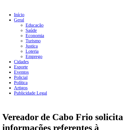
Ir
para
Início
o
Geral
conteúdo
Educação
Saúde
Economia
Turismo
Justiça
Loteria
Emprego
Cidades
Esporte
Eventos
Policial
Política
Artigos
Publicidade Legal
Vereador de Cabo Frio solicita
informações referentes à