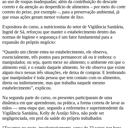
ao uso de roupas inadequadas; além da contribuição do descarte
correto e da atenção ao desperdício de alimentos – por meio do corte
correto do peixe, por exemplo –, para a preservação ambiental, já
que essas ações geram menor volume de lixo.
Expositora do curso, a nutricionista do setor de Vigilância Sanitária,
Ingrid de Sá, reforçou que manter o estabelecimento dentro das
normas de higiene e segurança é um fator fundamental para a
expansão do próprio negócio:
“Quando um cliente entra no estabelecimento, ele observa,
essencialmente, três pontos para permanecer ali ou ir embora: o
manipulador, ou seja, quem mexe no alimento; o ambiente em que o
alimento está; e o estado daquele alimento. Se ele observa que existe
algum risco nessas três situações, ele deixa de comprar. E lembrando
que manipulador é toda pessoa que tem contato com os alimentos,
direta ou indiretamente, mas que trabalha naquele mesmo
estabelecimento”, explicou.
Na segunda parte do curso, os presentes participaram de uma
dinâmica em que aprenderam, na prática, a forma correta de lavar as
mãos — uma etapa que, segundo a enfermeira e superintendente da
Vigilância Sanitária, Kelly de Araújo Silva, não pode ser
negligenciada, em prol da saúde do próprio trabalhador.
“Tocamos no rosto, involuntariamente, cerca de 23 vezes por hora.