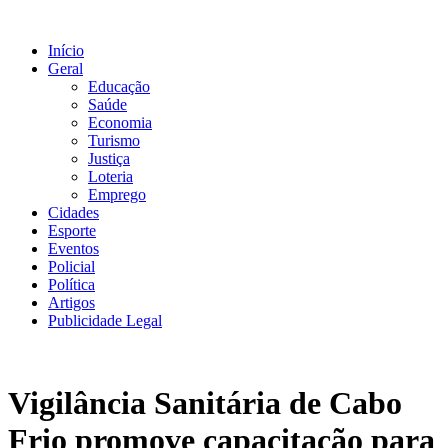
Ir
para
Início
o
Geral
conteúdo
Educação
Saúde
Economia
Turismo
Justiça
Loteria
Emprego
Cidades
Esporte
Eventos
Policial
Política
Artigos
Publicidade Legal
Vigilância Sanitária de Cabo
Frio promove capacitação para