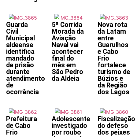
Guarda
5ª Corrida
Nova rota
Civil
Morada da
da Latam
Municipal
Aviação
entre
aldeense
Naval vai
Guarulhos
identifica
acontecer
e Cabo
mandado
final do
Frio
de prisão
mês em
fortalece
durante
São Pedro
turismo de
atendimento
da Aldeia
Búzios e
de
da Região
ocorrência
dos Lagos
Prefeitura
Adolescente
Fiscalização
de Cabo
investigado
do defeso
Frio
por roubo
dos peixes