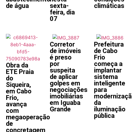
de água
sexta-
climáticas
feira, dia
07
Corretor
Prefeitura
de imóveis
de Cabo
é preso
Frio
por
começa a
Obra da
suspeita
implantar
ETE Praia
de aplicar
sistema
do
golpes em
inteligente
Siqueira,
negociações
para
em Cabo
imobiliárias
modernizaçã
Frio,
em Iguaba
da
avança
Grande
iluminação
com
pública
megaoperação
de
concretagem