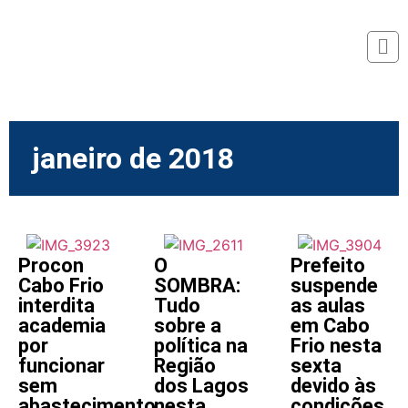
janeiro de 2018
Procon
O
Prefeito
Cabo Frio
SOMBRA:
suspende
interdita
Tudo
as aulas
academia
sobre a
em Cabo
por
política na
Frio nesta
funcionar
Região
sexta
sem
dos Lagos
devido às
abastecimento
nesta
condições