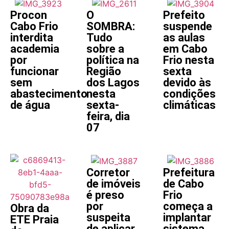
Procon
O
Prefeito
Cabo Frio
SOMBRA:
suspende
interdita
Tudo
as aulas
academia
sobre a
em Cabo
por
política na
Frio nesta
funcionar
Região
sexta
sem
dos Lagos
devido às
abastecimento
nesta
condições
de água
sexta-
climáticas
feira, dia
07
Corretor
Prefeitura
de imóveis
de Cabo
é preso
Frio
por
começa a
Obra da
suspeita
implantar
ETE Praia
de aplicar
sistema