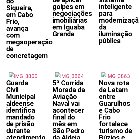
do
golpes em
inteligente
Siqueira,
negociações
para
em Cabo
imobiliárias
modernizaçã
Frio,
em Iguaba
da
avança
Grande
iluminação
com
pública
megaoperação
de
concretagem
Guarda
5ª Corrida
Nova rota
Civil
Morada da
da Latam
Municipal
Aviação
entre
aldeense
Naval vai
Guarulhos
identifica
acontecer
e Cabo
mandado
final do
Frio
de prisão
mês em
fortalece
durante
São Pedro
turismo de
atendimento
da Aldeia
Búzios e