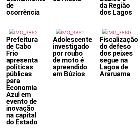
de
da Região
ocorrência
dos Lagos
Prefeitura
Adolescente
Fiscalização
de Cabo
investigado
do defeso
Frio
por roubo
dos peixes
apresenta
de moto é
segue na
políticas
apreendido
Lagoa de
públicas
em Búzios
Araruama
para
Economia
Azul em
evento de
inovação
na capital
do Estado