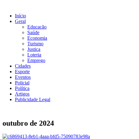
Ir
para
Início
o
Geral
conteúdo
Educação
Saúde
Economia
Turismo
Justiça
Loteria
Emprego
Cidades
Esporte
Eventos
Policial
Política
Artigos
Publicidade Legal
outubro de 2024