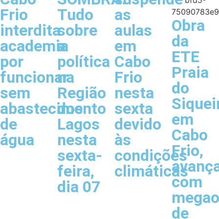
Frio
Tudo
as
Obra
interdita
sobre
aulas
da
academia
a
em
ETE
por
política
Cabo
Praia
funcionar
na
Frio
do
sem
Região
nesta
Siquei
abastecimento
dos
sexta
em
de
Lagos
devido
Cabo
água
nesta
às
Frio,
sexta-
condições
avanç
feira,
climáticas
com
dia 07
megao
de