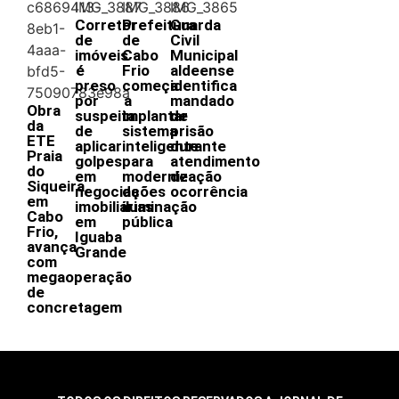
Corretor
Prefeitura
Guarda
de
de
Civil
imóveis
Cabo
Municipal
é
Frio
aldeense
preso
começa
identifica
por
a
mandado
Obra
suspeita
implantar
de
da
de
sistema
prisão
ETE
aplicar
inteligente
durante
Praia
golpes
para
atendimento
do
em
modernização
de
Siqueira,
negociações
da
ocorrência
em
imobiliárias
iluminação
Cabo
em
pública
Frio,
Iguaba
avança
Grande
com
megaoperação
de
concretagem