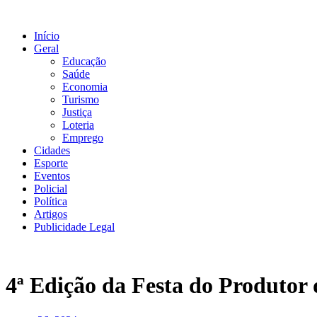
Ir
para
Início
o
Geral
conteúdo
Educação
Saúde
Economia
Turismo
Justiça
Loteria
Emprego
Cidades
Esporte
Eventos
Policial
Política
Artigos
Publicidade Legal
4ª Edição da Festa do Produtor