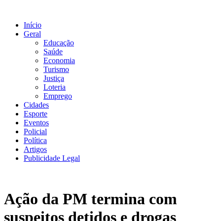
Ir
para
Início
o
Geral
conteúdo
Educação
Saúde
Economia
Turismo
Justiça
Loteria
Emprego
Cidades
Esporte
Eventos
Policial
Política
Artigos
Publicidade Legal
Ação da PM termina com
suspeitos detidos e drogas