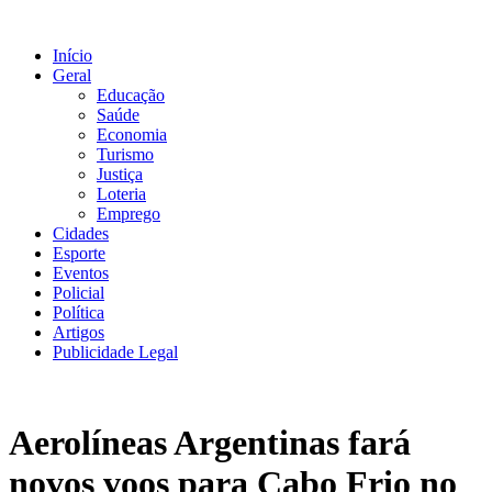
Ir
para
Início
o
Geral
conteúdo
Educação
Saúde
Economia
Turismo
Justiça
Loteria
Emprego
Cidades
Esporte
Eventos
Policial
Política
Artigos
Publicidade Legal
Aerolíneas Argentinas fará
novos voos para Cabo Frio no