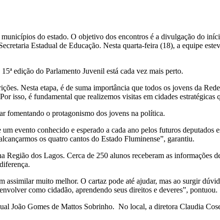
s municípios do estado. O objetivo dos encontros é a divulgação do iníc
ecretaria Estadual de Educação. Nesta quarta-feira (18), a equipe est
5ª edição do Parlamento Juvenil está cada vez mais perto.
crições. Nesta etapa, é de suma importância que todos os jovens da Re
r isso, é fundamental que realizemos visitas em cidades estratégicas q
uar fomentando o protagonismo dos jovens na política.
e um evento conhecido e esperado a cada ano pelos futuros deputados e
 alcançarmos os quatro cantos do Estado Fluminense”, garantiu.
Região dos Lagos. Cerca de 250 alunos receberam as informações de c
diferença.
assimilar muito melhor. O cartaz pode até ajudar, mas ao surgir dúvid
envolver como cidadão, aprendendo seus direitos e deveres”, pontuou.
dual João Gomes de Mattos Sobrinho. No local, a diretora Claudia Cos