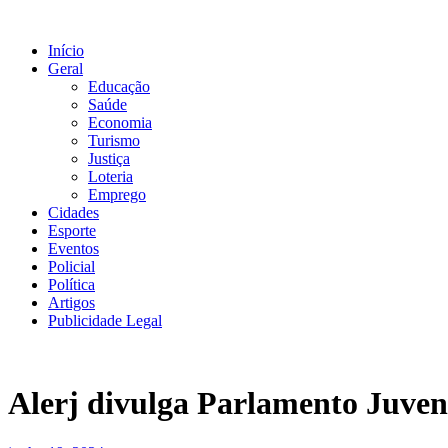
Ir
para
Início
o
Geral
conteúdo
Educação
Saúde
Economia
Turismo
Justiça
Loteria
Emprego
Cidades
Esporte
Eventos
Policial
Política
Artigos
Publicidade Legal
Alerj divulga Parlamento Juven