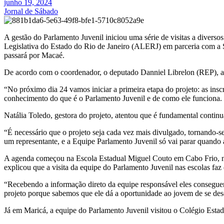
junho 19, 2024
Jornal de Sábado
A gestão do Parlamento Juvenil iniciou uma série de visitas a diverso
Legislativa do Estado do Rio de Janeiro (ALERJ) em parceria com a S
passará por Macaé.
De acordo com o coordenador, o deputado Danniel Librelon (REP), a 1
“No próximo dia 24 vamos iniciar a primeira etapa do projeto: as ins
conhecimento do que é o Parlamento Juvenil e de como ele funciona. Po
Natália Toledo, gestora do projeto, atentou que é fundamental contin
“É necessário que o projeto seja cada vez mais divulgado, tornando-s
um representante, e a Equipe Parlamento Juvenil só vai parar quando
A agenda começou na Escola Estadual Miguel Couto em Cabo Frio, na 
explicou que a visita da equipe do Parlamento Juvenil nas escolas faz 
“Recebendo a informação direto da equipe responsável eles conseguem 
projeto porque sabemos que ele dá a oportunidade ao jovem de se des
Já em Maricá, a equipe do Parlamento Juvenil visitou o Colégio Esta