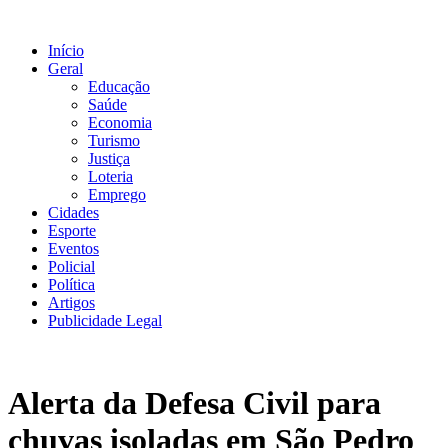
Ir
para
Início
o
Geral
conteúdo
Educação
Saúde
Economia
Turismo
Justiça
Loteria
Emprego
Cidades
Esporte
Eventos
Policial
Política
Artigos
Publicidade Legal
Alerta da Defesa Civil para
chuvas isoladas em São Pedro