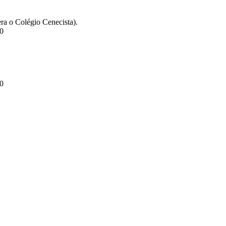
ra o Colégio Cenecista).
30
30