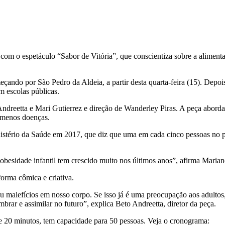
 o espetáculo “Sabor de Vitória”, que conscientiza sobre a alimentaç
meçando por São Pedro da Aldeia, a partir desta quarta-feira (15). Dep
m escolas públicas.
dreetta e Mari Gutierrez e direção de Wanderley Piras. A peça abordar
 menos doenças.
tério da Saúde em 2017, que diz que uma em cada cinco pessoas no país
obesidade infantil tem crescido muito nos últimos anos”, afirma Maria
forma cômica e criativa.
 malefícios em nosso corpo. Se isso já é uma preocupação aos adultos,
rar e assimilar no futuro”, explica Beto Andreetta, diretor da peça.
de 20 minutos, tem capacidade para 50 pessoas. Veja o cronograma: