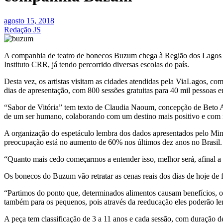
agosto 15, 2018
Redação JS
A companhia de teatro de bonecos Buzum chega à Região dos Lagos com
Instituto CRR, já tendo percorrido diversas escolas do país.
Desta vez, os artistas visitam as cidades atendidas pela ViaLagos, co
dias de apresentação, com 800 sessões gratuitas para 40 mil pessoas e
“Sabor de Vitória” tem texto de Claudia Naoum, concepção de Beto An
de um ser humano, colaborando com um destino mais positivo e com
A organização do espetáculo lembra dos dados apresentados pelo Minis
preocupação está no aumento de 60% nos últimos dez anos no Brasil.
“Quanto mais cedo começarmos a entender isso, melhor será, afinal a 
Os bonecos do Buzum vão retratar as cenas reais dos dias de hoje de 
“Partimos do ponto que, determinados alimentos causam benefícios, ou
também para os pequenos, pois através da reeducação eles poderão lemb
A peça tem classificação de 3 a 11 anos e cada sessão, com duração 