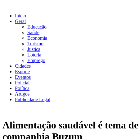
Ir
para
Início
o
Geral
conteúdo
Educação
Saúde
Economia
Turismo
Justiça
Loteria
Emprego
Cidades
Esporte
Eventos
Policial
Política
Artigos
Publicidade Legal
Alimentação saudável é tema de
companhia Buzum