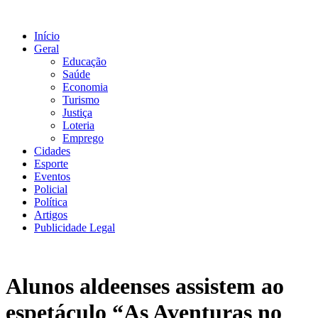
Ir
para
Início
o
Geral
conteúdo
Educação
Saúde
Economia
Turismo
Justiça
Loteria
Emprego
Cidades
Esporte
Eventos
Policial
Política
Artigos
Publicidade Legal
Alunos aldeenses assistem ao
espetáculo “As Aventuras no