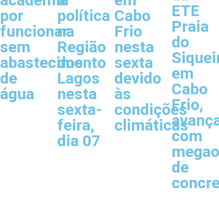
ETE
por
política
Cabo
Praia
funcionar
na
Frio
do
sem
Região
nesta
Siquei
abastecimento
dos
sexta
em
de
Lagos
devido
Cabo
água
nesta
às
Frio,
sexta-
condições
avanç
feira,
climáticas
com
dia 07
megao
de
concr