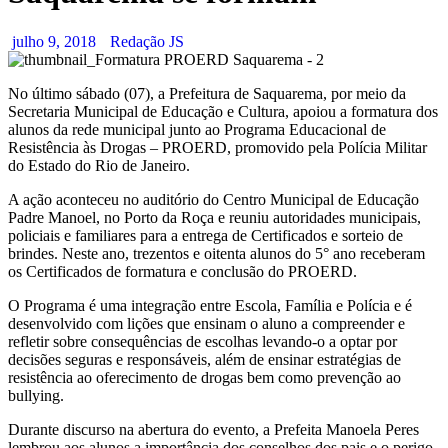
julho 9, 2018
Redação JS
No último sábado (07), a Prefeitura de Saquarema, por meio da
Secretaria Municipal de Educação e Cultura, apoiou a formatura dos
alunos da rede municipal junto ao Programa Educacional de
Resistência às Drogas – PROERD, promovido pela Polícia Militar
do Estado do Rio de Janeiro.
A ação aconteceu no auditório do Centro Municipal de Educação
Padre Manoel, no Porto da Roça e reuniu autoridades municipais,
policiais e familiares para a entrega de Certificados e sorteio de
brindes. Neste ano, trezentos e oitenta alunos do 5° ano receberam
os Certificados de formatura e conclusão do PROERD.
O Programa é uma integração entre Escola, Família e Polícia e é
desenvolvido com lições que ensinam o aluno a compreender e
refletir sobre consequências de escolhas levando-o a optar por
decisões seguras e responsáveis, além de ensinar estratégias de
resistência ao oferecimento de drogas bem como prevenção ao
bullying.
Durante discurso na abertura do evento, a Prefeita Manoela Peres
lembrou aos alunos a importância dos conselhos dos pais e o perigo