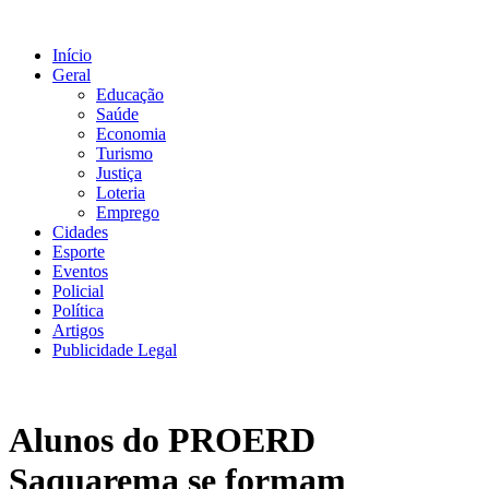
Ir
para
Início
o
Geral
conteúdo
Educação
Saúde
Economia
Turismo
Justiça
Loteria
Emprego
Cidades
Esporte
Eventos
Policial
Política
Artigos
Publicidade Legal
Alunos do PROERD
Saquarema se formam