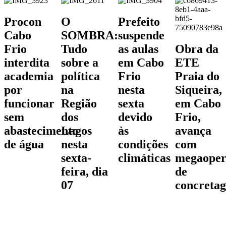
Procon
O
Prefeito
Cabo
SOMBRA:
suspende
Frio
Tudo
as aulas
Obra da
interdita
sobre a
em Cabo
ETE
academia
política
Frio
Praia do
por
na
nesta
Siqueira,
funcionar
Região
sexta
em Cabo
sem
dos
devido
Frio,
abastecimento
Lagos
às
avança
de água
nesta
condições
com
sexta-
climáticas
megaoper
feira, dia
de
07
concreta