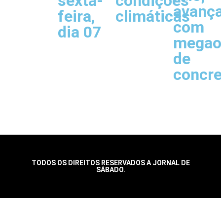
sexta-
condições
avanç
feira,
climáticas
com
dia 07
megao
de
concr
TODOS OS DIREITOS RESERVADOS A JORNAL DE
SÁBADO.