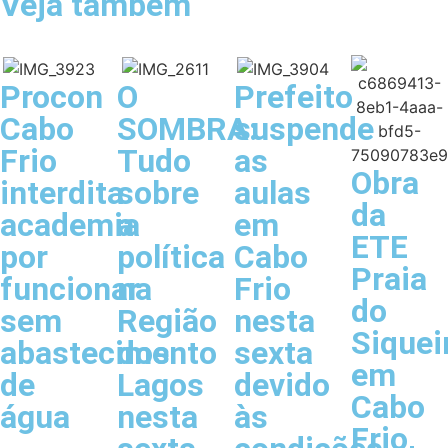
Veja também
Procon
O
Prefeito
Cabo
SOMBRA:
suspende
Frio
Tudo
as
Obra
interdita
sobre
aulas
da
academia
a
em
ETE
por
política
Cabo
Praia
funcionar
na
Frio
do
sem
Região
nesta
Siquei
abastecimento
dos
sexta
em
de
Lagos
devido
Cabo
água
nesta
às
Frio,