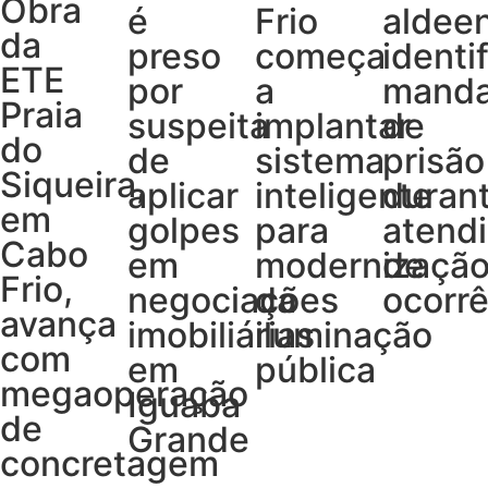
Obra
é
Frio
aldee
da
preso
começa
identi
ETE
por
a
mand
Praia
suspeita
implantar
de
do
de
sistema
prisão
Siqueira,
aplicar
inteligente
duran
em
golpes
para
atend
Cabo
em
modernizaçã
de
Frio,
negociações
da
ocorrê
avança
imobiliárias
iluminação
com
em
pública
megaoperação
Iguaba
de
Grande
concretagem