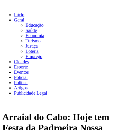
Ir
para
Início
o
Geral
conteúdo
Educação
Saúde
Economia
Turismo
Justiça
Loteria
Emprego
Cidades
Esporte
Eventos
Policial
Política
Artigos
Publicidade Legal
Arraial do Cabo: Hoje tem
Festa da Padroeira Nossa