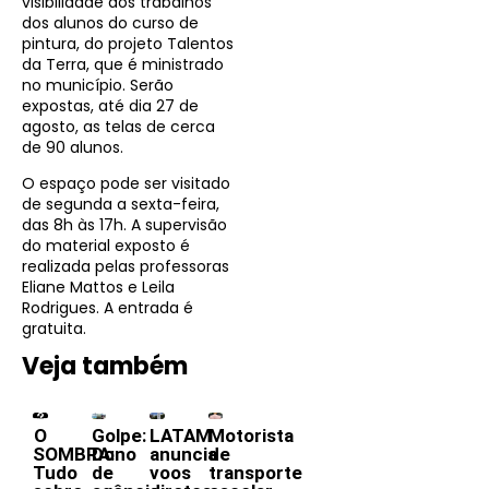
visibilidade aos trabalhos
dos alunos do curso de
pintura, do projeto Talentos
da Terra, que é ministrado
no município. Serão
expostas, até dia 27 de
agosto, as telas de cerca
de 90 alunos.
O espaço pode ser visitado
de segunda a sexta-feira,
das 8h às 17h. A supervisão
do material exposto é
realizada pelas professoras
Eliane Mattos e Leila
Rodrigues. A entrada é
gratuita.
Veja também
O
Golpe:
LATAM
Motorista
SOMBRA:
Dono
anuncia
de
Tudo
de
voos
transporte