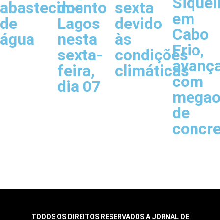
Siquei
abastecimento
dos
sexta
em
de
Lagos
devido
Cabo
água
nesta
às
Frio,
sexta-
condições
avanç
feira,
climáticas
com
dia 07
megao
de
concr
TODOS OS DIREITOS RESERVADOS A JORNAL DE