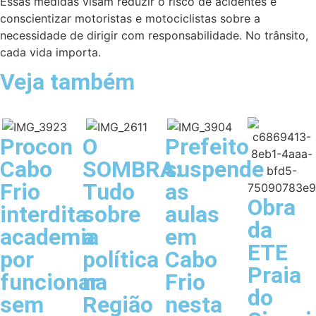
Essas medidas visam reduzir o risco de acidentes e
conscientizar motoristas e motociclistas sobre a
necessidade de dirigir com responsabilidade. No trânsito,
cada vida importa.
Veja também
Procon
O
Prefeito
Cabo
SOMBRA:
suspende
Frio
Tudo
as
Obra
interdita
sobre
aulas
da
academia
a
em
ETE
por
política
Cabo
Praia
funcionar
na
Frio
do
sem
Região
nesta