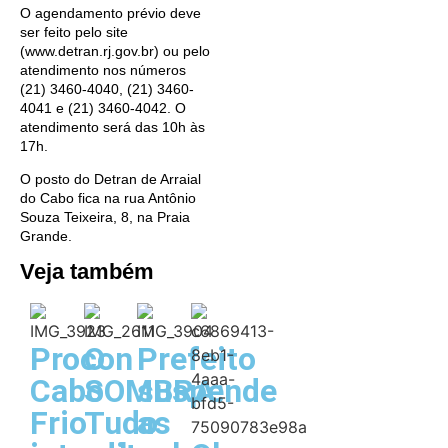
O agendamento prévio deve
ser feito pelo site
(www.detran.rj.gov.br) ou pelo
atendimento nos números
(21) 3460-4040, (21) 3460-
4041 e (21) 3460-4042. O
atendimento será das 10h às
17h.
O posto do Detran de Arraial
do Cabo fica na rua Antônio
Souza Teixeira, 8, na Praia
Grande.
Veja também
Procon
O
Prefeito
Cabo
SOMBRA:
suspende
Frio
Tudo
as