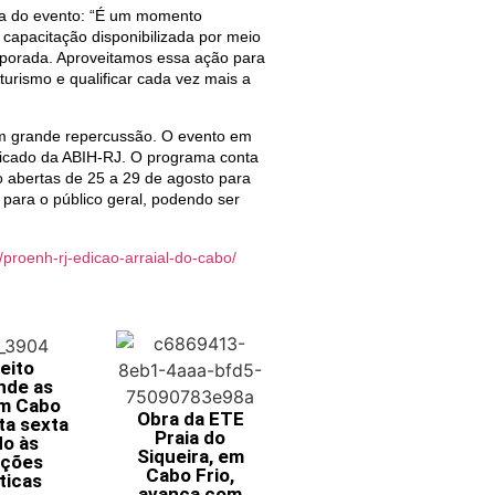
ia do evento: “É um momento
 capacitação disponibilizada por meio
mporada. Aproveitamos essa ação para
turismo e qualificar cada vez mais a
om grande repercussão. O evento em
tificado da ABIH-RJ. O programa conta
o abertas de 25 a 29 de agosto para
 para o público geral, podendo ser
r/proenh-rj-edicao-arraial-do-cabo/
eito
nde as
em Cabo
Obra da ETE
ta sexta
Praia do
do às
Siqueira, em
ições
Cabo Frio,
ticas
avança com