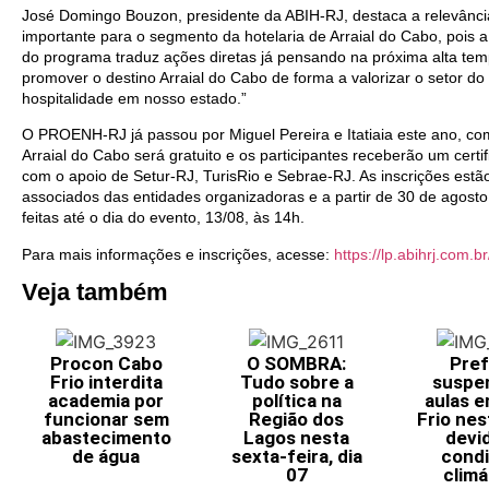
José Domingo Bouzon, presidente da ABIH-RJ, destaca a relevânc
importante para o segmento da hotelaria de Arraial do Cabo, pois a
do programa traduz ações diretas já pensando na próxima alta te
promover o destino Arraial do Cabo de forma a valorizar o setor do 
hospitalidade em nosso estado.”
O PROENH-RJ já passou por Miguel Pereira e Itatiaia este ano, c
Arraial do Cabo será gratuito e os participantes receberão um cer
com o apoio de Setur-RJ, TurisRio e Sebrae-RJ. As inscrições estã
associados das entidades organizadoras e a partir de 30 de agosto
feitas até o dia do evento, 13/08, às 14h.
Para mais informações e inscrições, acesse:
https://lp.abihrj.com.b
Veja também
Procon Cabo
O SOMBRA:
Pref
Frio interdita
Tudo sobre a
suspe
academia por
política na
aulas 
funcionar sem
Região dos
Frio nes
abastecimento
Lagos nesta
devi
de água
sexta-feira, dia
cond
07
climá