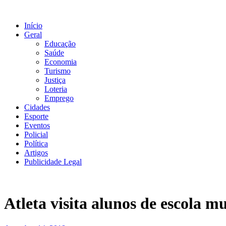
Ir
para
Início
o
Geral
conteúdo
Educação
Saúde
Economia
Turismo
Justiça
Loteria
Emprego
Cidades
Esporte
Eventos
Policial
Política
Artigos
Publicidade Legal
Atleta visita alunos de escola 