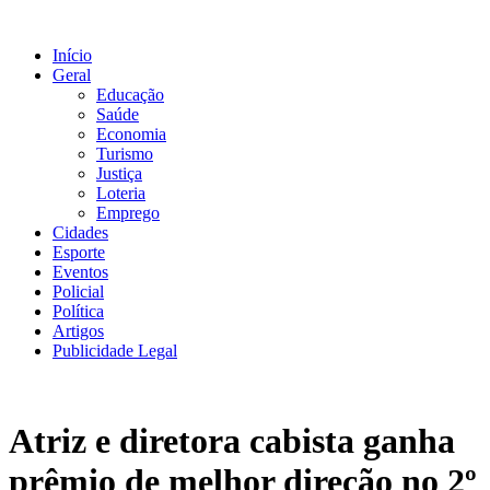
Ir
para
Início
o
Geral
conteúdo
Educação
Saúde
Economia
Turismo
Justiça
Loteria
Emprego
Cidades
Esporte
Eventos
Policial
Política
Artigos
Publicidade Legal
Atriz e diretora cabista ganha
prêmio de melhor direção no 2º