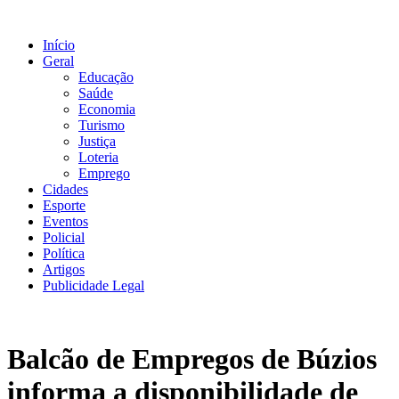
Ir
para
Início
o
Geral
conteúdo
Educação
Saúde
Economia
Turismo
Justiça
Loteria
Emprego
Cidades
Esporte
Eventos
Policial
Política
Artigos
Publicidade Legal
Balcão de Empregos de Búzios
informa a disponibilidade de