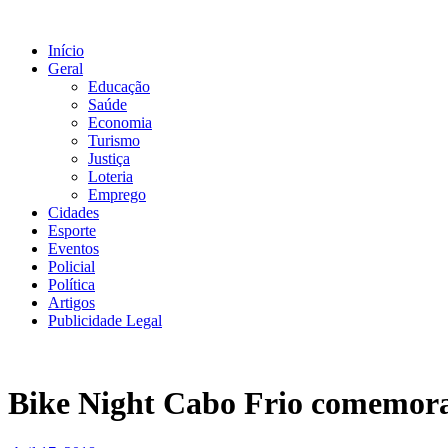
Ir
para
Início
o
Geral
conteúdo
Educação
Saúde
Economia
Turismo
Justiça
Loteria
Emprego
Cidades
Esporte
Eventos
Policial
Política
Artigos
Publicidade Legal
Bike Night Cabo Frio comemora a