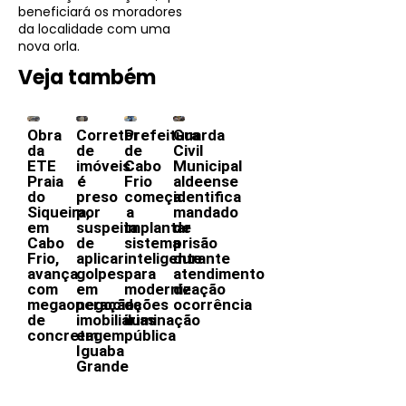
beneficiará os moradores
da localidade com uma
nova orla.
Veja também
Obra
Corretor
Prefeitura
Guarda
da
de
de
Civil
ETE
imóveis
Cabo
Municipal
Praia
é
Frio
aldeense
do
preso
começa
identifica
Siqueira,
por
a
mandado
em
suspeita
implantar
de
Cabo
de
sistema
prisão
Frio,
aplicar
inteligente
durante
avança
golpes
para
atendimento
com
em
modernização
de
megaoperação
negociações
da
ocorrência
de
imobiliárias
iluminação
concretagem
em
pública
Iguaba
Grande