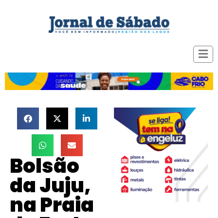
Bolsão
da Juju,
na Praia