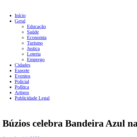
Ir
para
Início
o
Geral
conteúdo
Educação
Saúde
Economia
Turismo
Justiça
Loteria
Emprego
Cidades
Esporte
Eventos
Policial
Política
Artigos
Publicidade Legal
Búzios celebra Bandeira Azul n