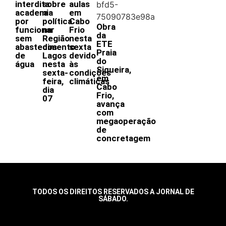
interdita
sobre
aulas
academia
a
em
por
política
Cabo
Obra
funcionar
na
Frio
da
sem
Região
nesta
ETE
abastecimento
dos
sexta
Praia
de
Lagos
devido
do
água
nesta
às
Siqueira,
sexta-
condições
em
feira,
climáticas
Cabo
dia
Frio,
07
avança
com
megaoperação
de
concretagem
TODOS OS DIREITOS RESERVADOS A JORNAL DE
SÁBADO.