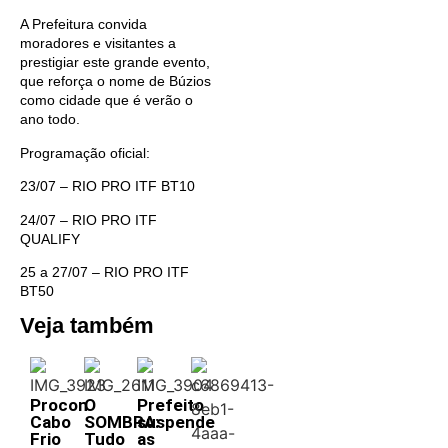
A Prefeitura convida
moradores e visitantes a
prestigiar este grande evento,
que reforça o nome de Búzios
como cidade que é verão o
ano todo.
Programação oficial:
23/07 – RIO PRO ITF BT10
24/07 – RIO PRO ITF
QUALIFY
25 a 27/07 – RIO PRO ITF
BT50
Veja também
Procon
O
Prefeito
Cabo
SOMBRA:
suspende
Frio
Tudo
as