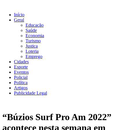
Ir
para
Início
o
Geral
conteúdo
Educação
Saúde
Economia
Turismo
Justiça
Loteria
Emprego
Cidades
Esporte
Eventos
Policial
Política
Artigos
Publicidade Legal
“Búzios Surf Pro Am 2022”
acontece nesta semana em