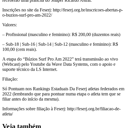
receberão uma prancha do Shaper Ricardo Astral.
Inscrições no site da Feserj: http://feserj.org.br/inscricoes-abertas-p-
o-buzios-surf-pro-am-2022/
Valores:
– Profissional (masculino e feminino): R$ 200,00 (duzentos reais)
– Sub-18 | Sub-16 | Sub-14 | Sub-12 (masculino e feminino): R$
100,00 (cem reais).
A etapa do “Búzios Surf Pro Am 2022” terá transmissão ao vivo
(Webcast) pelo Youtube da Wave Data Systems, com o apoio e
suporte técnico da LS Internet.
Filiação:
Só Pontuam nos Rankings Estaduais Da Feserj atletas federados em
2022 (lembrando que para pontuar numa etapa o atleta tem que se
filiar antes do início da mesma).
Informações sobre filiação à Feserj: http://feserj.org.br/filiacao-de-
atleta/
Veja também