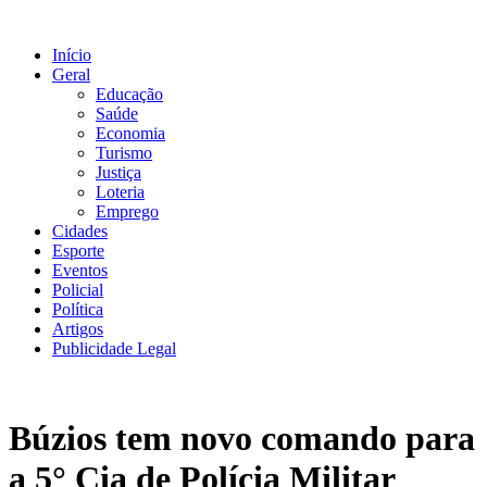
Ir
para
Início
o
Geral
conteúdo
Educação
Saúde
Economia
Turismo
Justiça
Loteria
Emprego
Cidades
Esporte
Eventos
Policial
Política
Artigos
Publicidade Legal
Búzios tem novo comando para
a 5° Cia de Polícia Militar