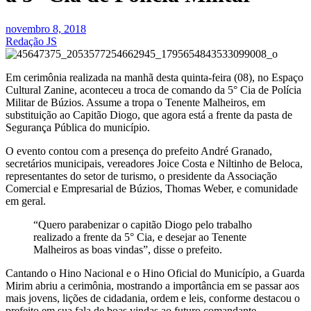
novembro 8, 2018
Redação JS
Em cerimônia realizada na manhã desta quinta-feira (08), no Espaço
Cultural Zanine, aconteceu a troca de comando da 5° Cia de Polícia
Militar de Búzios. Assume a tropa o Tenente Malheiros, em
substituição ao Capitão Diogo, que agora está a frente da pasta de
Segurança Pública do município.
O evento contou com a presença do prefeito André Granado,
secretários municipais, vereadores Joice Costa e Niltinho de Beloca,
representantes do setor de turismo, o presidente da Associação
Comercial e Empresarial de Búzios, Thomas Weber, e comunidade
em geral.
“Quero parabenizar o capitão Diogo pelo trabalho
realizado a frente da 5° Cia, e desejar ao Tenente
Malheiros as boas vindas”, disse o prefeito.
Cantando o Hino Nacional e o Hino Oficial do Município, a Guarda
Mirim abriu a cerimônia, mostrando a importância em se passar aos
mais jovens, lições de cidadania, ordem e leis, conforme destacou o
prefeito em sua fala de boas vindas ao futuro comandante.