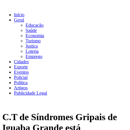
Ir
para
Início
o
Geral
conteúdo
Educação
Saúde
Economia
Turismo
Justiça
Loteria
Emprego
Cidades
Esporte
Eventos
Policial
Política
Artigos
Publicidade Legal
C.T de Síndromes Gripais de
Iguaba Grande está