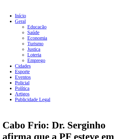
Ir
para
Início
o
Geral
conteúdo
Educação
Saúde
Economia
Turismo
Justiça
Loteria
Emprego
Cidades
Esporte
Eventos
Policial
Política
Artigos
Publicidade Legal
Cabo Frio: Dr. Serginho
afirma que a PF esteve em