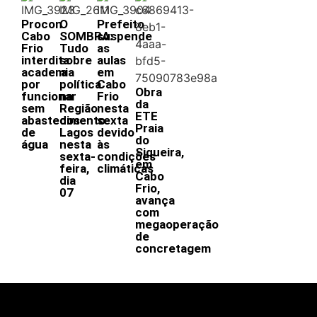
Procon
O
Prefeito
Cabo
SOMBRA:
suspende
Frio
Tudo
as
interdita
sobre
aulas
academia
a
em
por
política
Cabo
Obra
funcionar
na
Frio
da
sem
Região
nesta
ETE
abastecimento
dos
sexta
Praia
de
Lagos
devido
do
água
nesta
às
Siqueira,
sexta-
condições
em
feira,
climáticas
Cabo
dia
Frio,
07
avança
com
megaoperação
de
concretagem