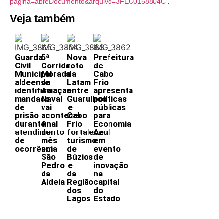
pagina=abreDocumento&arquivo=3FEC0158804C
.
Veja também
Guarda
5ª
Nova
Prefeitura
Civil
Corrida
rota
de
Municipal
Morada
da
Cabo
aldeense
da
Latam
Frio
identifica
Aviação
entre
apresenta
mandado
Naval
Guarulhos
políticas
de
vai
e
públicas
prisão
acontecer
Cabo
para
durante
final
Frio
Economia
atendimento
do
fortalece
Azul
de
mês
turismo
em
ocorrência
em
de
evento
São
Búzios
de
Pedro
e
inovação
da
da
na
Aldeia
Região
capital
dos
do
Lagos
Estado