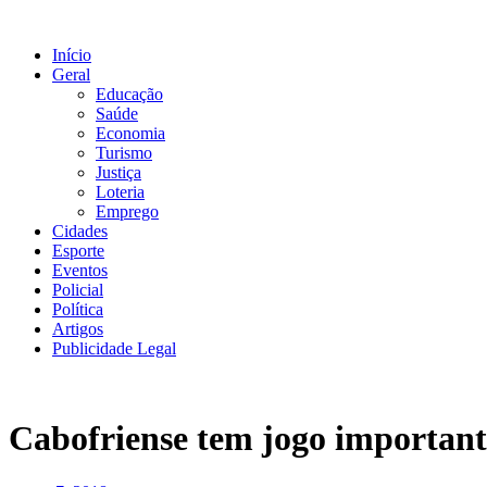
Ir
para
Início
o
Geral
conteúdo
Educação
Saúde
Economia
Turismo
Justiça
Loteria
Emprego
Cidades
Esporte
Eventos
Policial
Política
Artigos
Publicidade Legal
Cabofriense tem jogo important