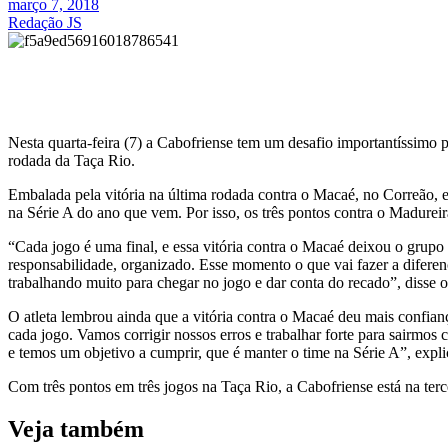
março 7, 2018
Redação JS
Nesta quarta-feira (7) a Cabofriense tem um desafio importantíssimo 
rodada da Taça Rio.
Embalada pela vitória na última rodada contra o Macaé, no Correão, e
na Série A do ano que vem. Por isso, os três pontos contra o Madureir
“Cada jogo é uma final, e essa vitória contra o Macaé deixou o grup
responsabilidade, organizado. Esse momento o que vai fazer a diferen
trabalhando muito para chegar no jogo e dar conta do recado”, disse o l
O atleta lembrou ainda que a vitória contra o Macaé deu mais confian
cada jogo. Vamos corrigir nossos erros e trabalhar forte para sairmos
e temos um objetivo a cumprir, que é manter o time na Série A”, expli
Com três pontos em três jogos na Taça Rio, a Cabofriense está na ter
Veja também