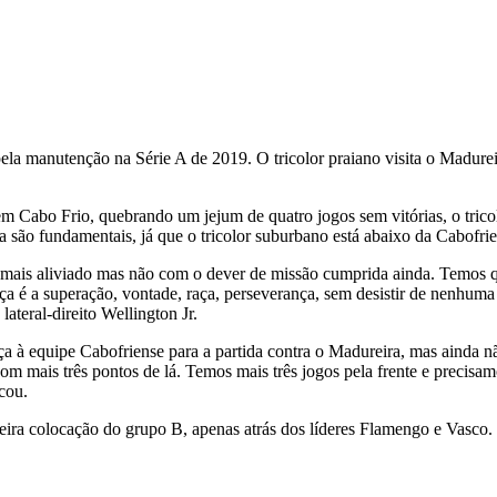
pela manutenção na Série A de 2019. O tricolor praiano visita o Madure
m Cabo Frio, quebrando um jejum de quatro jogos sem vitórias, o tricol
a são fundamentais, já que o tricolor suburbano está abaixo da Cabofrien
o mais aliviado mas não com o dever de missão cumprida ainda. Temos q
ça é a superação, vontade, raça, perseverança, sem desistir de nenhum
ateral-direito Wellington Jr.
ça à equipe Cabofriense para a partida contra o Madureira, mas ainda n
 com mais três pontos de lá. Temos mais três jogos pela frente e preci
cou.
ceira colocação do grupo B, apenas atrás dos líderes Flamengo e Vasco.