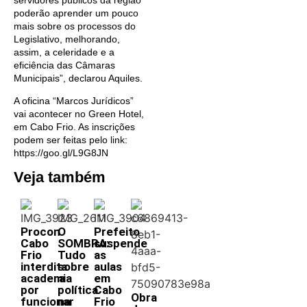
poderão aprender um pouco
mais sobre os processos do
Legislativo, melhorando,
assim, a celeridade e a
eficiência das Câmaras
Municipais”, declarou Aquiles.
A oficina “Marcos Jurídicos”
vai acontecer no Green Hotel,
em Cabo Frio. As inscrições
podem ser feitas pelo link:
https://goo.gl/L9G8JN
Veja também
Procon
O
Prefeito
Cabo
SOMBRA:
suspende
Frio
Tudo
as
interdita
sobre
aulas
academia
a
em
por
política
Cabo
Obra
funcionar
na
Frio